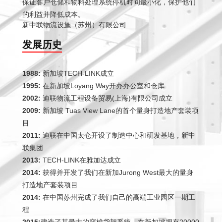
保证客户仓储和物料处理系统停机时间最小化，保护他们
的利益并降低成本。
新中联物流设施（苏州）有限公司
发展历史
1988:
新加坡TECH-LINK成立
1995:
在新加坡Loyang Way开办办公室和仓库
2002:
迪联物流工程设备贸易(上海)有限公司成立
2009:
新加坡 Tuas View Lane的首个量身打造地产套装项
目
2011:
迪联在中国太仓开设了制造中心和研发基地，新中
联集团
2013:
TECH-LINK在雅加达成立
2014:
获得并开发了我们在新加Jurong West最大的量身
打造地产套装项目
2014:
在中国苏州完成了我们自己的高端工业园区一期工
程
2015:
建造了其最大的穿梭货架系统，在新加坡拥有20000