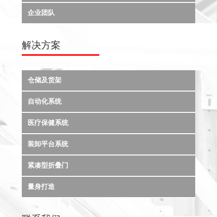
企业团队
解决方案
仓储及货架
自动化系统
医疗保健系统
装卸平台系统
紧凑型折叠门
量身打造