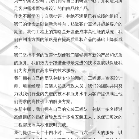
为一个集团公司，我们拥有自己的研发中心，并制造为满
足客户需求而特殊设计的自由品牌产品。
作为不断学习，自我批评，并绝不满足已有成绩的组织，
我们的使命是以创新为导向，贴近客户需求并超越客户的
期望。我们工程上的策略是开发低成本高性能的系统，我
们在制造方面的策略是在提高质量和产品的基础上降低成
本。
我们坚持不懈的改善计划使我们能够拥有新的产品和优质
的服务。我们致力于跟进全球最先进的技术发展以保证我
们为客户提供高水平的技术服务。
我们拥有自己的团队包括专业的顾问、工程师、资深设计
师、项目经理、安装人员及行政人员，我们的团队共同努
力以我们行业内先进的技术和服务水平为客户提供满足他
们需求的高性价比的解决方案。
在新中联，我们拥有自己的安装工程队，包括十多名经过
高级训练的熟练督导及五十多名安装工人，以保证每次的
工程都按照高标准按时完成。
我们提供一天二十四小时，一年三百六十五天的服务，以